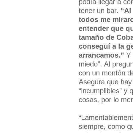
podía llegar a con
tener un bar.
“Al 
todos me miraro
entender que qu
tamaño de Cobar
conseguí a la g
arrancamos.”
Y 
miedo”. Al pregun
con un montón de
Asegura que hay
“incumplibles” y 
cosas, por lo me
“Lamentablemente
siempre, como qu