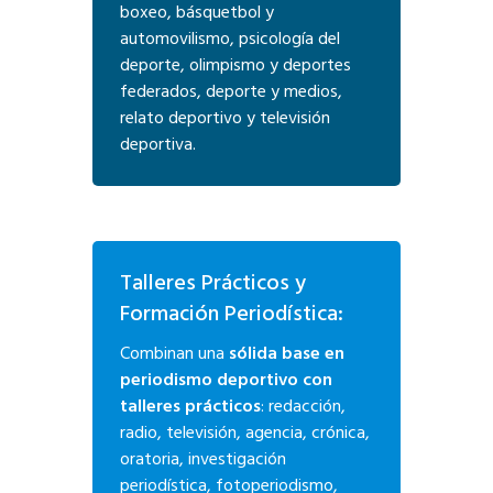
boxeo, básquetbol y
automovilismo, psicología del
deporte, olimpismo y deportes
federados, deporte y medios,
relato deportivo y televisión
deportiva.
Talleres Prácticos y
Formación Periodística:
Combinan una
sólida base en
periodismo deportivo con
talleres prácticos
: redacción,
radio, televisión, agencia, crónica,
oratoria, investigación
periodística, fotoperiodismo,