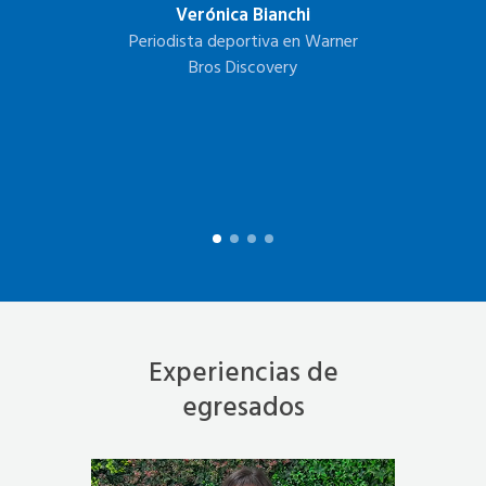
Verónica Bianchi
e
Periodista deportiva en Warner
Bros Discovery
C
Experiencias de
egresados