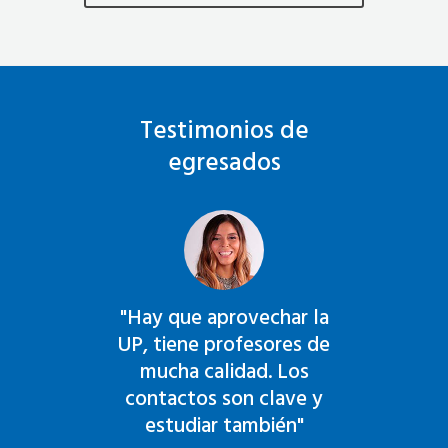
Testimonios de
egresados
"Hay que aprovechar la
"
el
UP, tiene profesores de
r
mucha calidad. Los
contactos son clave y
on
estudiar también"