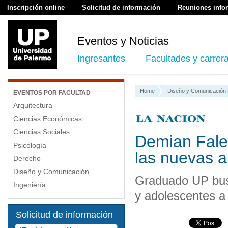
Inscripción online
Solicitud de información
Reuniones info
Eventos y Noticias
Ingresantes
Facultades y carrer
Home
Diseño y Comunicación
EVENTOS POR FACULTAD
Arquitectura
Ciencias Económicas
Ciencias Sociales
Demian Fales
Psicología
las nuevas a
Derecho
Diseño y Comunicación
Graduado UP busca
Ingeniería
y adolescentes a
Solicitud de información