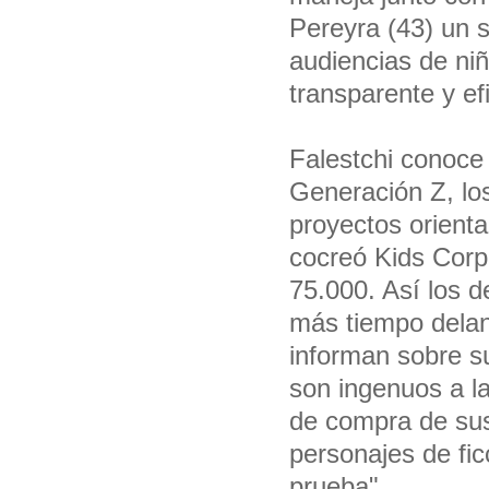
Pereyra (43) un s
audiencias de ni
transparente y ef
Falestchi conoce
Generación Z, lo
proyectos orient
cocreó Kids Corp
75.000. Así los d
más tiempo delant
informan sobre s
son ingenuos a l
de compra de sus 
personajes de fi
prueba".