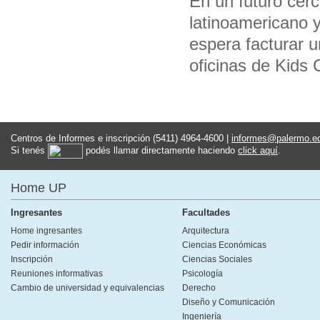
En un futuro cer
latinoamericano 
espera facturar u
oficinas de Kids
Centros de Informes e inscripción (5411) 4964-4600 |
informes@palermo.e
Si tenés
podés llamar directamente haciendo
click aquí
.
Home UP
Ingresantes
Facultades
Home ingresantes
Arquitectura
Pedir información
Ciencias Económicas
Inscripción
Ciencias Sociales
Reuniones informativas
Psicología
Cambio de universidad y equivalencias
Derecho
Diseño y Comunicación
Ingeniería