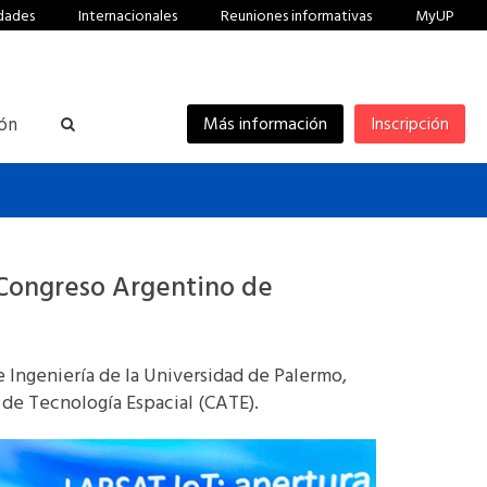
dades
Internacionales
Reuniones informativas
MyUP
ión
Más información
Inscripción
 Congreso Argentino de
e Ingeniería de la Universidad de Palermo,
o de Tecnología Espacial (CATE).