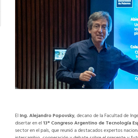
El
Ing. Alejandro Popovsky
, decano de la Facultad de Inge
disertar en el
13° Congreso Argentino de Tecnología Es
sector en el país, que reunió a destacados expertos nacion
intercambio, cooperación y debate sobre el presente y fut