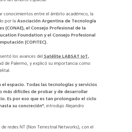
ar conocimientos entre el ámbito académico, la
do por la
Asociación Argentina de Tecnología
es (CONAE), el Consejo Profesional de la
ducation Foundation y el Consejo Profesional
Computación (COPITEC).
esentó los avances del
Satélite LABSAT IoT,
dad de Palermo, y explicó su importancia como
ital.
l espacio. Todas las tecnologías y servicios
 más difíciles de probar y de desarrollar
io. Es por eso que es tan prolongado el ciclo
 hasta su concreción"
, introdujo Alejandro
de redes NT (Non Terrestrial Networks), con el