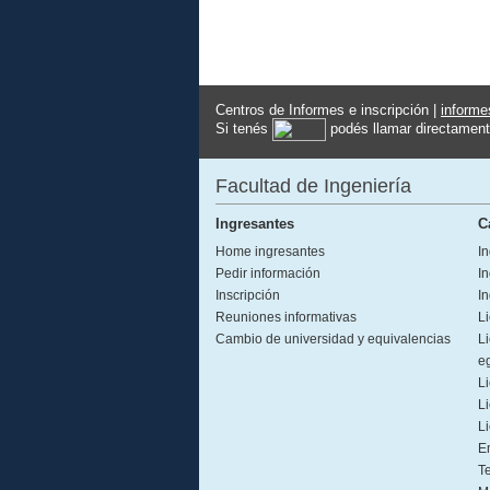
Centros de Informes e inscripción |
inform
Si tenés
podés llamar directamen
Facultad de Ingeniería
Ingresantes
C
Home ingresantes
In
Pedir información
In
Inscripción
In
Reuniones informativas
Li
Cambio de universidad y equivalencias
Li
e
Li
L
Li
E
T