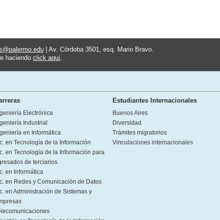
es@palermo.edu
| Av. Córdoba 3501, esq. Mario Bravo.
te haciendo
click aquí
.
arreras
Estudiantes Internacionales
geniería Electrónica
Buenos Aires
geniería Industrial
Diversidad
geniería en Informática
Trámites migratorios
c. en Tecnología de la Información
Vinculaciones internacionales
c. en Tecnología de la Información para
gresados de terciarios
c. en Informática
ic. en Redes y Comunicación de Datos
c. en Administración de Sistemas y
mpresas
elecomunicaciones