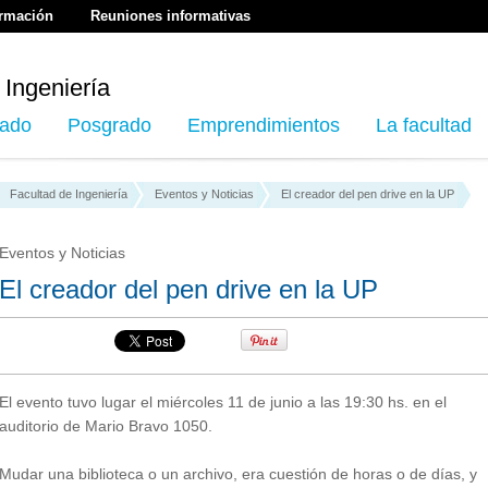
ormación
Reuniones informativas
 Ingeniería
ado
Posgrado
Emprendimientos
La facultad
Facultad de Ingeniería
Eventos y Noticias
El creador del pen drive en la UP
Eventos y Noticias
El creador del pen drive en la UP
El evento tuvo lugar el miércoles 11 de junio a las 19:30 hs. en el
auditorio de Mario Bravo 1050.
Mudar una biblioteca o un archivo, era cuestión de horas o de días, y