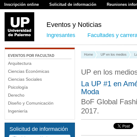
Inscripción online
Solicitud de información
Reuniones info
Eventos y Noticias
Ingresantes
Facultades y carrer
Home
UP en los medios
L
EVENTOS POR FACULTAD
Arquitectura
UP en los medio
Ciencias Económicas
Ciencias Sociales
La UP #1 en Amér
Psicología
Moda
Derecho
BoF Global Fash
Diseño y Comunicación
2017.
Ingeniería
Solicitud de información