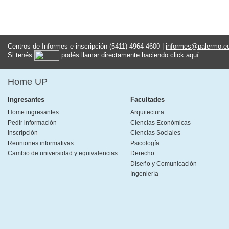
Centros de Informes e inscripción (5411) 4964-4600 |
informes@palermo.e
Si tenés
podés llamar directamente haciendo
click aquí
.
Home UP
Ingresantes
Facultades
Home ingresantes
Arquitectura
Pedir información
Ciencias Económicas
Inscripción
Ciencias Sociales
Reuniones informativas
Psicología
Cambio de universidad y equivalencias
Derecho
Diseño y Comunicación
Ingeniería