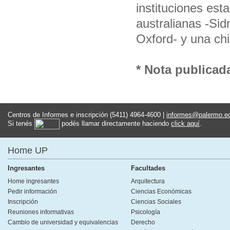
instituciones es
australianas -Si
Oxford- y una chi
* Nota publicada
Centros de Informes e inscripción (5411) 4964-4600 |
informes@palermo.e
Si tenés
podés llamar directamente haciendo
click aquí
.
Home UP
Ingresantes
Facultades
Home ingresantes
Arquitectura
Pedir información
Ciencias Económicas
Inscripción
Ciencias Sociales
Reuniones informativas
Psicología
Cambio de universidad y equivalencias
Derecho