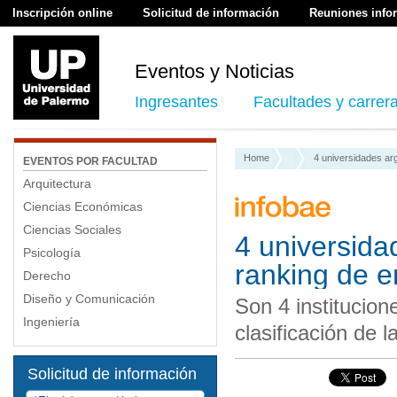
Inscripción online
Solicitud de información
Reuniones info
Eventos y Noticias
Ingresantes
Facultades y carrer
Home
4 universidades ar
EVENTOS POR FACULTAD
Arquitectura
Ciencias Económicas
Ciencias Sociales
4 universida
Psicología
ranking de e
Derecho
Diseño y Comunicación
Son 4 institucion
Ingeniería
clasificación de 
Solicitud de información