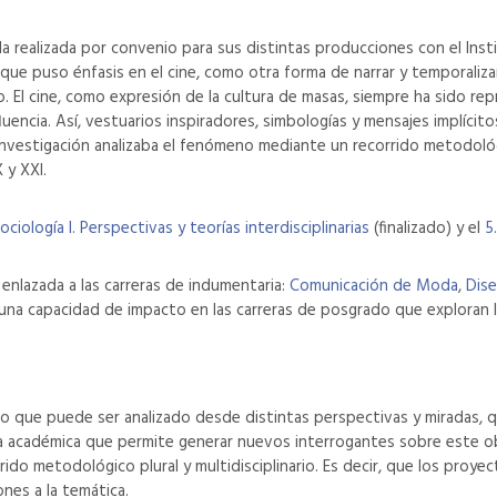
la realizada por convenio para sus distintas producciones con el Instit
, que puso énfasis en el cine, como otra forma de narrar y temporaliz
ño. El cine, como expresión de la cultura de masas, siempre ha sido re
uencia. Así, vestuarios inspiradores, simbologías y mensajes implícit
investigación analizaba el fenómeno mediante un recorrido metodológico
 y XXI.
ciología I. Perspectivas y teorías interdisciplinarias
(finalizado) y el
5
 enlazada a las carreras de indumentaria:
Comunicación de Moda
,
Dise
una capacidad de impacto en las carreras de posgrado que exploran la
 que puede ser analizado desde distintas perspectivas y miradas, qu
cia académica que permite generar nuevos interrogantes sobre este o
rrido metodológico plural y multidisciplinario. Es decir, que los pro
ones a la temática.