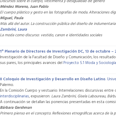
Discursos sobre el cuerpo, vestimenta y desigualdad de género
Méndez Moreno, Juan Pablo
El cuerpo plástico y gesto en las fotografías de moda. Alteraciones di
Miguel, Paula
Más allá del autor. La construcción pública del diseño de indumentari
Zambrini, Laura
La moda como discurso: vestido, canon e identidades sociales
1º Plenario de Directores de Investigación DC, 13 de octubre – 
Investigación de la Facultad de Diseño y Comunicación, los resultado
sus pares, los principales avances del
Proyecto 5.1 Moda y Sociología.
II Coloquio de Investigación y Desarrollo en Diseño Latino
. Univ
Palermo.
En la Comisión Cuerpo y vestuario: Interrelaciones discursivas entr
interdisciplinarias
, expusieron:
Laura Zambrini, Gisela Laboureau, Bárba
A continuación se detallan las ponencias presentadas en esta comis
Bárbara Gershman
Primero pienso en el concepto. Reflexiones etnográficas acerca de la 