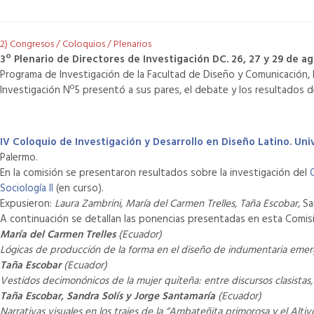
2) Congresos / Coloquios / Plenarios
3º Plenario de Directores de Investigación DC. 26, 27 y 29 de ag
Programa de Investigación de la Facultad de Diseño y Comunicación, 
Investigación Nº5 presentó a sus pares, el debate y los resultados 
IV Coloquio de Investigación y Desarrollo en Diseño Latino. Univ
Palermo.
En la comisión se presentaron resultados sobre la investigación del
Sociología II
(en curso).
Expusieron:
Laura Zambrini, María del Carmen Trelles, Taña Escobar,
Sa
A continuación se detallan las ponencias presentadas en esta Comis
María del Carmen Trelles
(Ecuador)
Lógicas de producción de la forma en el diseño de indumentaria emerge
Taña Escobar
(Ecuador)
Vestidos decimonónicos de la mujer quiteña: entre discursos clasistas, 
Taña Escobar, Sandra Solís y Jorge Santamaría
(Ecuador)
Narrativas visuales en los trajes de la “Ambateñita primorosa y el Al