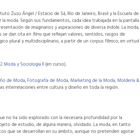
uto Zuzu Ángel / Estácio de Sá, Río de Janeiro, Brasil y la Escuela de
ar la moda. Según sus fundamentos, cada idea trabajada en la pantalla
presentación de imaginarios y aspiraciones de diversa índole. La moda,
os se dan cita en
films
que reflejan valores, sentidos, rasgos de
 plural y multidisciplinario, a partir de un corpus fílmico, en virtud
.2 Moda y Sociologia II
(en curso).
ño de Moda
,
Fotografía de Moda
,
Marketing de la Moda
,
Moldería &
s interrelaciones entre cultura y diseño en toda la región.
e no ha sido explorado con la necesaria profundidad por la
bjeto de estudio, de alguna manera, olvidado. La moda, en tanto
yectos que se desarrollan en su ámbito, aunque no pretenden agotar