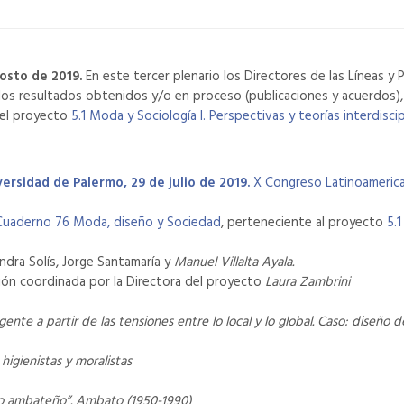
osto de 2019.
En este tercer plenario los Directores de las Líneas y
los resultados obtenidos y/o en proceso (publicaciones y acuerdos), 
del proyecto
5.1 Moda y Sociología I. Perspectivas y teorías interdiscip
ersidad de Palermo, 29 de julio de 2019.
X Congreso Latinoameric
Cuaderno 76 Moda, diseño y Sociedad
, perteneciente al proyecto
5.1
ndra Solís, Jorge Santamaría y
Manuel Villalta Ayala.
ión coordinada por la Directora del proyecto
Laura Zambrini
nte a partir de las tensiones entre lo local y lo global. Caso: diseñ
higienistas y moralistas
tivo ambateño”. Ambato (1950-1990)