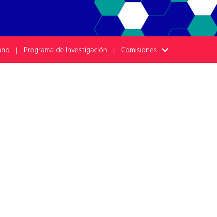
ano
Programa de Investigación
Comisiones
|
|