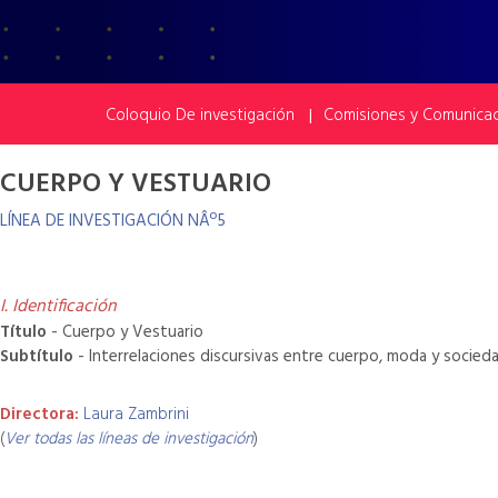
Coloquio De investigación
Comisiones y Comunica
|
CUERPO Y VESTUARIO
LÍNEA DE INVESTIGACIÓN NÂº5
I. Identificación
Título
- Cuerpo y Vestuario
Subtítulo
- Interrelaciones discursivas entre cuerpo, moda y socied
Directora:
Laura Zambrini
(
Ver todas las líneas de investigación
)