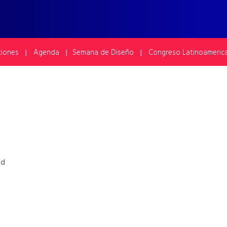
ciones
Agenda
Semana de Diseño
Congreso Latinoameric
|
|
|
ad