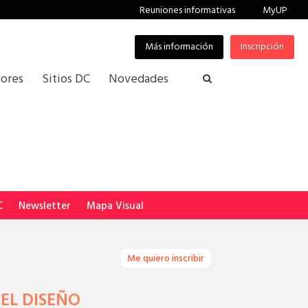
Reuniones informativas
MyUP
Más información
Inscripción
ores
Sitios DC
Novedades
C
Newsletter
Mapa Visual
Me quiero inscribir
EL DISEÑO