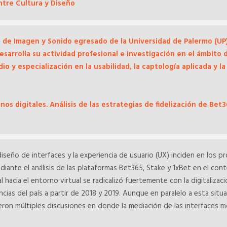
entre Cultura y Diseño
 de Imagen y Sonido egresado de la Universidad de Palermo (UP)
esarrolla su actividad profesional e investigación en el ámbito 
 y especialización en la usabilidad, la captología aplicada y l
nos digitales. Análisis de las estrategias de fidelización de Bet
seño de interfaces y la experiencia de usuario (UX) inciden en los p
ediante el análisis de las plataformas Bet365, Stake y 1xBet en el co
al hacia el entorno virtual se radicalizó fuertemente con la digitaliza
incias del país a partir de 2018 y 2019. Aunque en paralelo a esta situa
ron múltiples discusiones en donde la mediación de las interfaces mó