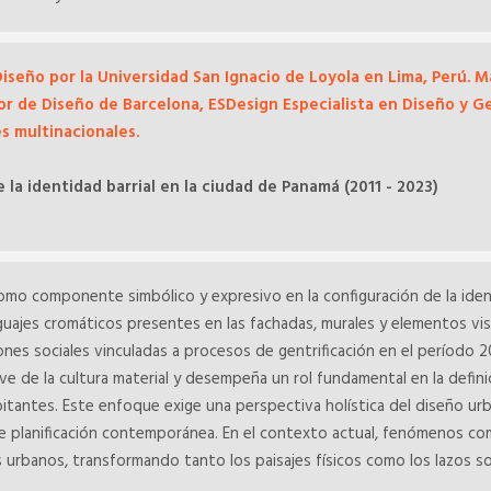
iseño por la Universidad San Ignacio de Loyola en Lima, Perú. M
or de Diseño de Barcelona, ESDesign Especialista en Diseño y G
s multinacionales.
la identidad barrial en la ciudad de Panamá (2011 - 2023)
 como componente simbólico y expresivo en la configuración de la iden
nguajes cromáticos presentes en las fachadas, murales y elementos vi
es sociales vinculadas a procesos de gentrificación en el período 2
 de la cultura material y desempeña un rol fundamental en la definic
bitantes. Este enfoque exige una perspectiva holística del diseño ur
 de planificación contemporánea. En el contexto actual, fenómenos como
os urbanos, transformando tanto los paisajes físicos como los lazos s