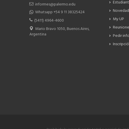
Estudiant
informes@palermo.edu
Novedad
Whatsapp +54 9 11 38325424
My UP
(5411) 4964-4600
Reunione
Mario Bravo 1050, Buenos Aires,
Argentina
Pedir inf
Inscripci