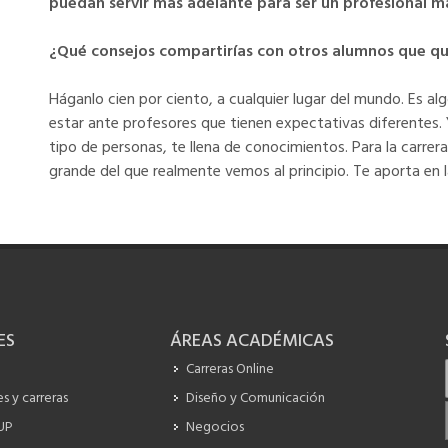
puedan servir más adelante para ser un profesional 
¿Qué consejos compartirías con otros alumnos que quie
Háganlo cien por ciento, a cualquier lugar del mundo. Es 
estar ante profesores que tienen expectativas diferentes.
tipo de personas, te llena de conocimientos. Para la carre
grande del que realmente vemos al principio. Te aporta en l
ES
ÁREAS ACADÉMICAS
Carreras Online
s y carreras
Diseño y Comunicación
 UP
Negocios