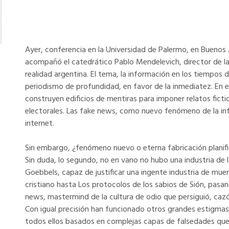
Ayer, conferencia en la Universidad de Palermo, en Buenos 
acompañó el catedrático Pablo Mendelevich, director de la 
realidad argentina. El tema, la información en los tiempos de
periodismo de profundidad, en favor de la inmediatez. En e
construyen edificios de mentiras para imponer relatos fictic
electorales. Las ­fake news, como nuevo fenómeno de la inf
internet.
Sin embargo, ¿fenómeno nuevo o eterna fabricación planif
Sin duda, lo segundo, no en vano no hubo una industria de 
Goebbels, capaz de justificar una ingente in­dustria de muer
cristiano hasta Los protocolos de los sabios de Sión, pasa
news, mastermind de la cultura de odio que persiguió, cazó y
Con igual pre­cisión han funcionado otros grandes estigmas
todos ellos basados en complejas capas de falsedades que