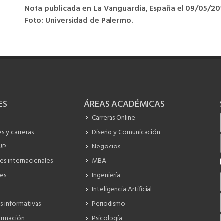
Nota publicada en La Vanguardia, España el 09/05/201
Foto: Universidad de Palermo.
ES
ÁREAS ACADÉMICAS
Carreras Online
s y carreras
Diseño y Comunicación
 UP
Negocios
es internacionales
MBA
es
Ingeniería
Inteligencia Artificial
s informativas
Periodismo
ormación
Psicología