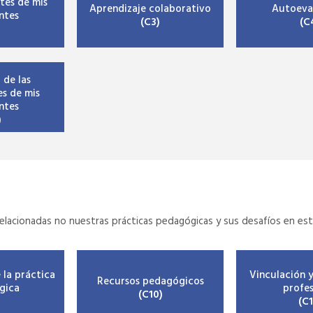
tes de mis
Aprendizaje colaborativo
Autoeva
ntes
(C3)
(C
)
 de las
s de mis
ntes
)
relacionadas no nuestras prácticas pedagógicas y sus desafíos en es
e la práctica
Vinculación 
Recursos pedagógicos
gica
profes
(C10)
)
(C1