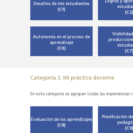
Logros y apor
Desafíos de mis estudiantes
estudia
(C1)
(C2
Visibilidad
Autonomía en el proceso de
produccione
aprendizaje
estudia
(C6)
(C7
Categoría 2. Mi práctica docente
En esta categoría se agrupan todas las experiencias 
Planificación d
Evaluación de los aprendizajes
pedagó
(C8)
(C9