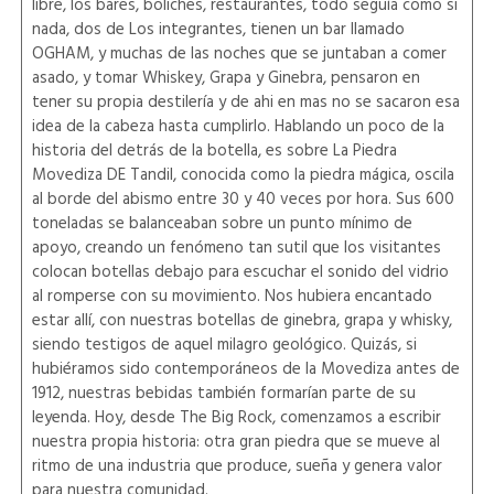
libre, los bares, boliches, restaurantes, todo seguía como si
nada, dos de Los integrantes, tienen un bar llamado
OGHAM, y muchas de las noches que se juntaban a comer
asado, y tomar Whiskey, Grapa y Ginebra, pensaron en
tener su propia destilería y de ahi en mas no se sacaron esa
idea de la cabeza hasta cumplirlo. Hablando un poco de la
historia del detrás de la botella, es sobre La Piedra
Movediza DE Tandil, conocida como la piedra mágica, oscila
al borde del abismo entre 30 y 40 veces por hora. Sus 600
toneladas se balanceaban sobre un punto mínimo de
apoyo, creando un fenómeno tan sutil que los visitantes
colocan botellas debajo para escuchar el sonido del vidrio
al romperse con su movimiento. Nos hubiera encantado
estar allí, con nuestras botellas de ginebra, grapa y whisky,
siendo testigos de aquel milagro geológico. Quizás, si
hubiéramos sido contemporáneos de la Movediza antes de
1912, nuestras bebidas también formarían parte de su
leyenda. Hoy, desde The Big Rock, comenzamos a escribir
nuestra propia historia: otra gran piedra que se mueve al
ritmo de una industria que produce, sueña y genera valor
para nuestra comunidad.