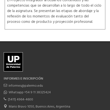
El Proyecto Integrador articula los contenidos y las
competencias que se desarrollan a lo largo de todo el ciclo
de la asignatura. Se presentan las etapas de abordaje y la
reflexión de los momentos de evaluación tanto del
proceso como de producto y proyección profesional.
INFORMES E INSCRIPCIÓN
informes@palermo.edu
Whatsapp +54 9 11 38325424
(5411) 4964-4600
Mario Bravo 1050, Buenos Aires, Argentina